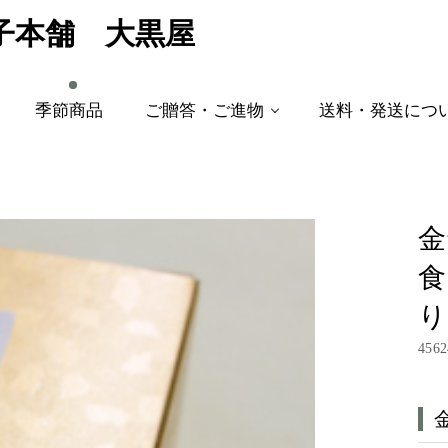
子本舗 大黒屋
季節商品
ご贈答・ご進物
送料・発送につ
金
食
り
4562