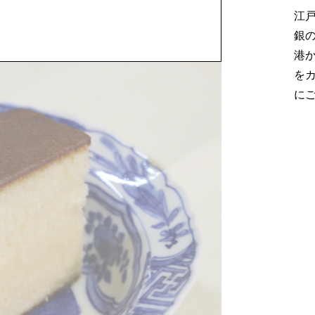
江
銀
港
を
に
通