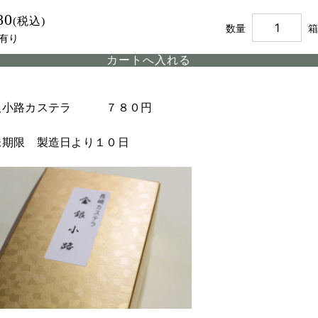
80
(税込)
数量
箱
有り
銀小路カステラ ７８０円
味期限 製造日より１０日