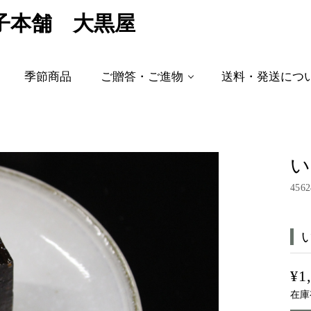
子本舗 大黒屋
季節商品
ご贈答・ご進物
送料・発送につ
い
4562
¥1
在庫