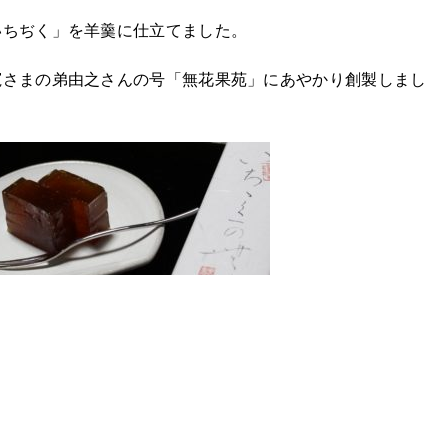
いちぢく」を羊羹に仕立てました。
寛さまの弟由之さんの号「無花果苑」にあやかり創製しまし
。
ちぢく羊羹
味期限 製造日より２カ月