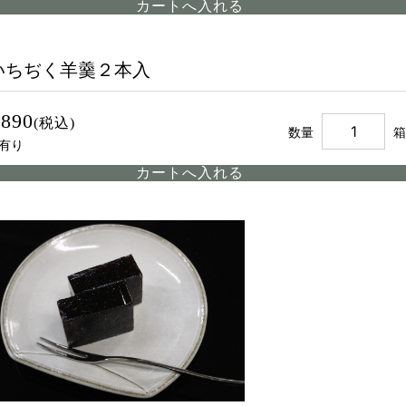
いちぢく羊羹２本入
,890
(税込)
数量
箱
有り