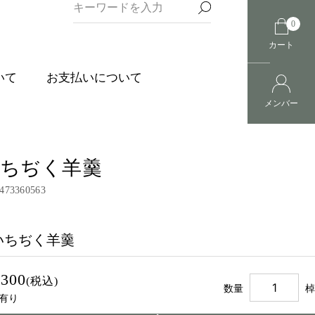
0
カート
いて
お支払いについて
メンバー
ちぢく羊羹
473360563
いちぢく羊羹
,300
(税込)
数量
棹
有り