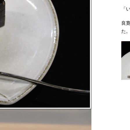
「
良
た
い
賞