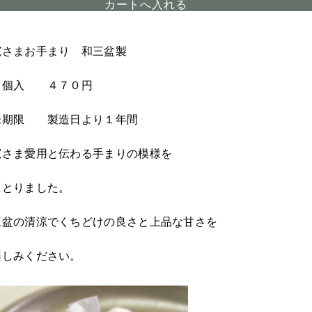
寛さまお手まり 和三盆製
６個入 ４７０円
味期限 製造日より１年間
寛さま愛用と伝わる手まりの模様を
にとりました。
三盆の清涼でくちどけの良さと上品な甘さを
楽しみください。