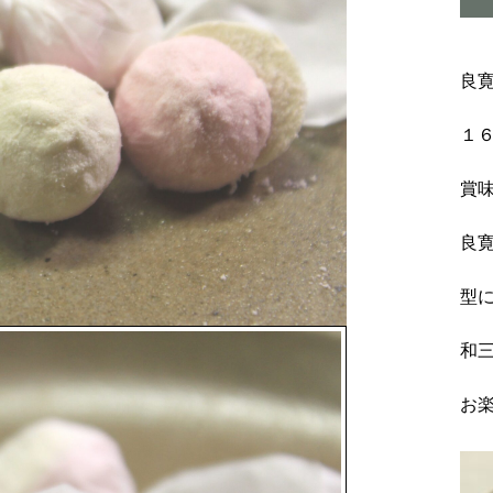
良
１
賞
良
型
和
お