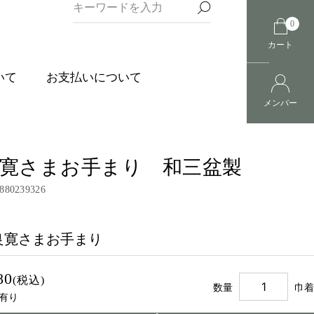
0
カート
いて
お支払いについて
メンバー
寛さまお手まり 和三盆製
880239326
良寛さまお手まり
80
(税込)
数量
巾着
有り